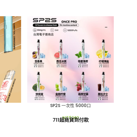
SP2S 一次性 5000口
NT$
240
711超商貨到付款