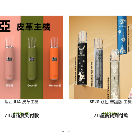
哩亞 ILIA 皮革主機
SP2S 鈦色 聖誕版 主機
NT$
590
NT$
550
711超商貨到付款
711超商貨到付款