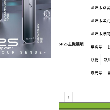
國際版忍
國際
國際版黑
國際
國際版綠
國際
SP2S主機選項
幕霭紫
幕霭紫
鈦粉
鈦
鈦粉
霞光紫
霞光紫