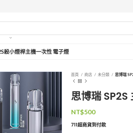
2S
殺小
煙桿主機
一次性 電子煙
首頁
商店
未分類
思博瑞 SP
思博瑞 SP2
NT$
500
711超商貨到付款