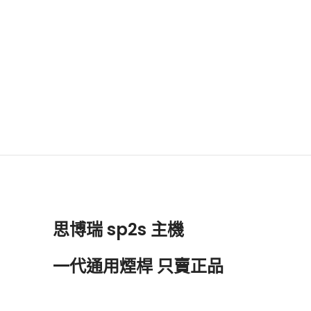
思博瑞
sp2s 主機
一代
通用煙桿 只賣正品