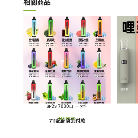
相關商品
SP2S 7000口 一次性
NT$
280
711超商貨到付款